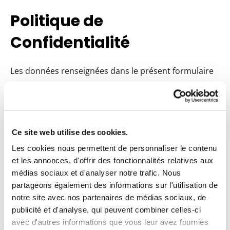
Politique de
Confidentialité
Les données renseignées dans le présent formulaire
sont traitées par Commune de Mérobert. Les
informations collectées ne seront utilisées que dans
la mesure où elles sont nécessaires pour: traiter vos
demandes, les informations collectées sont destinées
Ce site web utilise des cookies.
à Commune de Mérobert et à ses sous-traitants. Vos
Les cookies nous permettent de personnaliser le contenu
informations sont conservées au maximum 3 ans
et les annonces, d'offrir des fonctionnalités relatives aux
après votre dernier contact avec Commune de
médias sociaux et d'analyser notre trafic. Nous
Mérobert.
partageons également des informations sur l'utilisation de
notre site avec nos partenaires de médias sociaux, de
publicité et d'analyse, qui peuvent combiner celles-ci
Conformément à la loi « informatique et libertés » du
avec d'autres informations que vous leur avez fournies
6 janvier 1978 modifiée et au Règlement européen