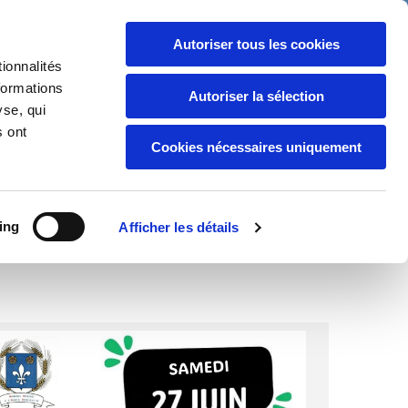
09-62-32-20-17

Autoriser tous les cookies
ionnalités
formations
Autoriser la sélection
yse, qui
a commune
s ont
Cookies nécessaires uniquement
ing
Afficher les détails